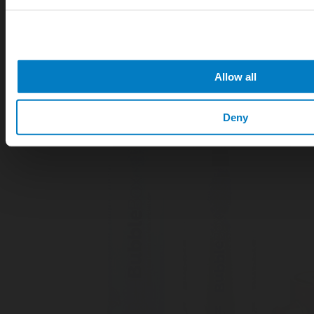
Allow all
Deny