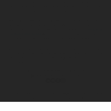
clientèle de Rotarex qui peut le mieux répondre à ma
demande, et que Rotarex puisse utiliser ces informations pour
répondre à ma demande d'information.
Vos coordonnées seront stockées sur un serveur sécurisé
pendant une période raisonnable afin de répondre à votre
demande d'information. Veuillez vous référer à la
politique de
confidentialité du site
web pour plus d'informations sur la
manière dont vos données/informations sont traitées.
Veuillez m'envoyer par courrier électronique des informations
complémentaires telles que des livres blancs et des annonces
de nouveaux produits pour les catégories de produits
indiquées.
Conditions générales
Confidentialité
Personal Data Protection Notice
© 2026 Rotarex. Tous droits réservés. Siège du Groupe - 24, Rue de
Diekirch - L-7440 LINTGEN, Luxembourg