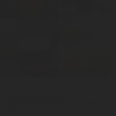
THÉ
J
GAMMES DE PRODUITS
x
Attention, vous allez être redirigé vers une page en
anglais. Cliquez sur ouvrir pour continuer...
Ouvrir