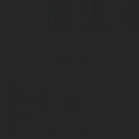
Accessoires carbonatation
Découvrez les accessoires de carbonatation
dont vous avez besoin pour votre système. Nous
proposons une gamme de carbonateurs, de
bouteilles de N2 et de CO2, de robinets, de
filtres, d'aquastop, etc.
Contacter un expert
Envoyer
J'accepte que Rotarex transfère ces données de contact au
représentant ou au technicien des ventes ou du service à la