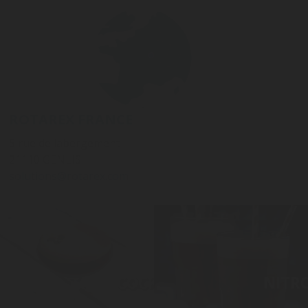
ROTAREX FRANCE
5 rue de labergement
21110 GENLIS
solutions@rotarex.com
COCKTAIL
NITRO