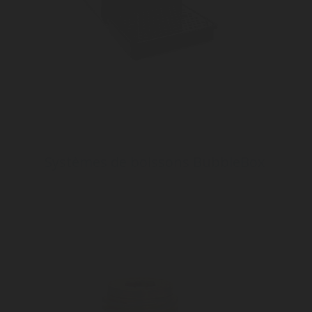
Systèmes de boissons BubbleBox
Découvrez une large gamme de solutions
d'infusion de gaz qui vous permettent de créer
votre propre mélange de boissons avec du CO2,
du N2, de l'O2 ou un mélange de gaz.